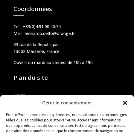
Coordonnées
Tel :
+33(0)4.91.90.40.74
Mail :
leonardo.delfo@orange.fr
33 rue de la République,
13002 Marseille, France
Ouvert du mardi au samedi de 10h à 19h
Plan du site
Hauts
Bas
Gérer le consentement
Costumes et cérémonie
Pour offrir les meilleures expériences, nous utilisons des technologies
Chaussures
telles que les cookies pour stocker et/ou accéder aux informations
services
des appareils. Le fait de consentir à ces technologies nous permettra
Contacts
de traiter des données telles que le comportement de navigation ou